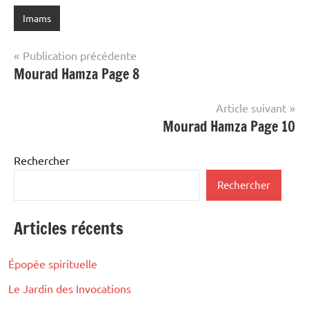
Imams
Navigation
Publication précédente
Mourad Hamza Page 8
de
l’article
Article suivant
Mourad Hamza Page 10
Rechercher
Rechercher
Articles récents
Épopée spirituelle
Le Jardin des Invocations