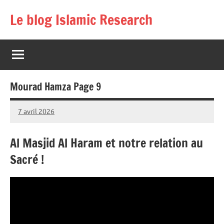
Aller
Le blog Islamic Research
au
contenu
Mourad Hamza Page 9
7 avril 2026
prieres
Al Masjid Al Haram et notre relation au
Sacré !