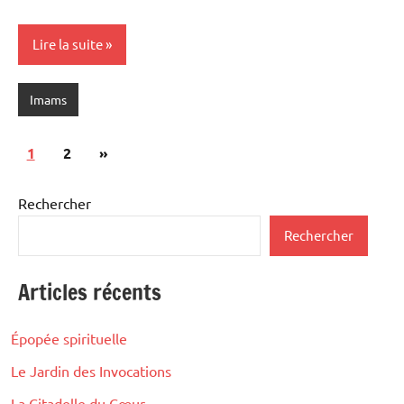
Lire la suite
Imams
Pagination
Articles
1
2
»
des
suivants
publications
Rechercher
Rechercher
Articles récents
Épopée spirituelle
Le Jardin des Invocations
La Citadelle du Cœur