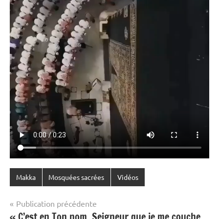
Makka
Mosquées sacrées
Vidéos
Navigation
Publication précédente
« C’est en Ton nom, Seigneur que je me couche,