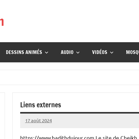
h
DESSINS ANIMÉS
AUDIO
VIDÉOS
MOSQ
Liens externes
17 août 2024
prieres
https://www.hadithdujour.com Le site de Cheikh