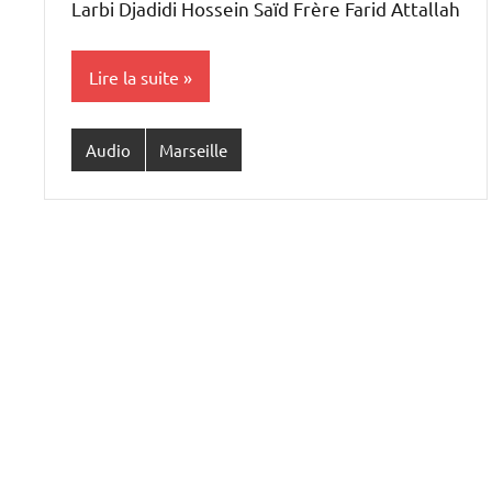
Larbi Djadidi Hossein Saïd Frère Farid Attallah
Lire la suite
Audio
Marseille