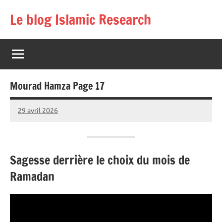
Aller
Le blog Islamic Research
au
contenu
Mourad Hamza Page 17
29 avril 2026
prieres
Sagesse derrière le choix du mois de
Ramadan