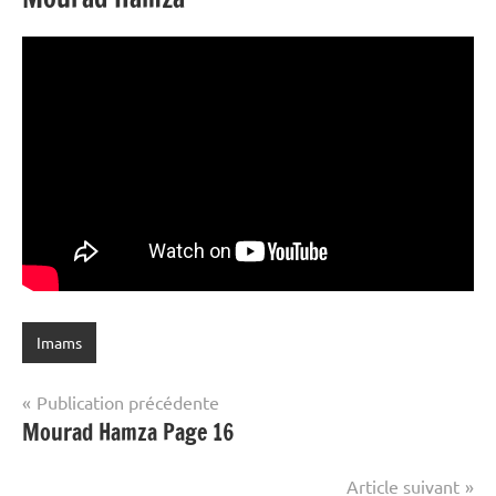
Imams
Navigation
Publication précédente
Mourad Hamza Page 16
de
l’article
Article suivant